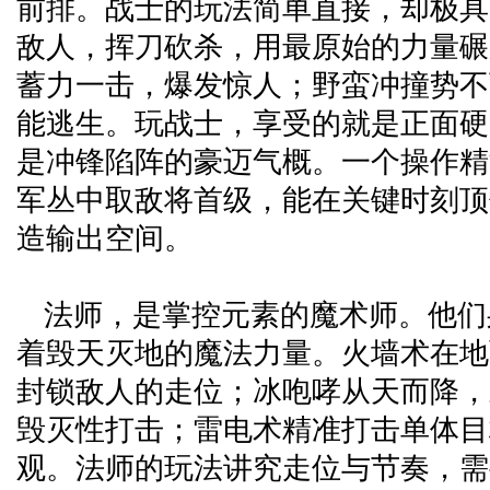
前排。战士的玩法简单直接，却极具冲
敌人，挥刀砍杀，用最原始的力量碾
蓄力一击，爆发惊人；野蛮冲撞势不
能逃生。玩战士，享受的就是正面硬
是冲锋陷阵的豪迈气概。一个操作精
军丛中取敌将首级，能在关键时刻顶
造输出空间。
法师，是掌控元素的魔术师。他们
着毁天灭地的魔法力量。火墙术在地
封锁敌人的走位；冰咆哮从天而降，
毁灭性打击；雷电术精准打击单体目
观。法师的玩法讲究走位与节奏，需