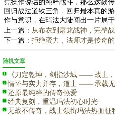
凭操作说话的纯粹战斗，那么这款传
回归战法道铁三角，回归最本真的游
作与意识，在玛法大陆闯出一片属于
上一篇：
从布衣到屠龙战神，完整战
下一篇：
拒绝蛮力，法师才是传奇的
随机文章
《刀定乾坤，剑指沙城 —— 战士
1
的绝对王者》
情怀与实力并存，道士 —— 承载
2
的青春记忆
还原最纯粹的传奇热爱
3
经典复刻，重温玛法初心时光
4
无战不传奇，战士领衔玛法热血征
5