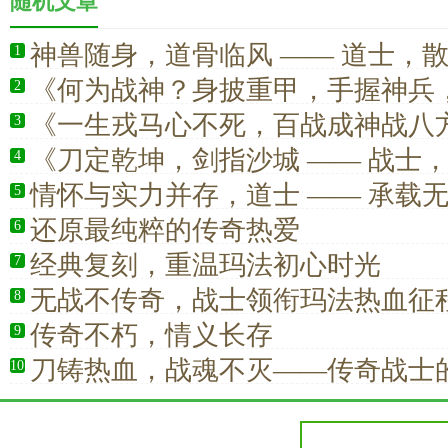
随机文章
神兽随身，道骨临风 —— 道士，
1
极浪漫
《何为战神？身披重甲，手握神兵
2
前》
《一生戎马心不死，百战成神战八
3
《刀定乾坤，剑指沙城 —— 战士
4
的绝对王者》
情怀与实力并存，道士 —— 承载
5
的青春记忆
还原最纯粹的传奇热爱
6
经典复刻，重温玛法初心时光
7
无战不传奇，战士领衔玛法热血征
8
传奇不朽，情义长存
9
刀铸热血，战魂不灭——传奇战士
10