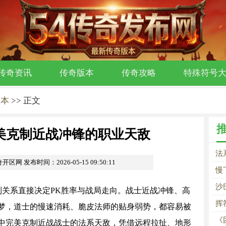
传奇资讯
传奇版本
传奇攻略
特殊符号
版本
>> 正文
美克制近战冲锋的职业天敌
法
奇开区网
发布时间：2026-05-15 09:50:11
慢
沙
关系直接决定PK胜率与战局走向。战士近战冲锋、高
挥
梦，道士的慢速消耗、脆皮法师的贴身弱势，都容易被
不
《
中完美克制近战战士的法系天敌，凭借远程拉扯、地形