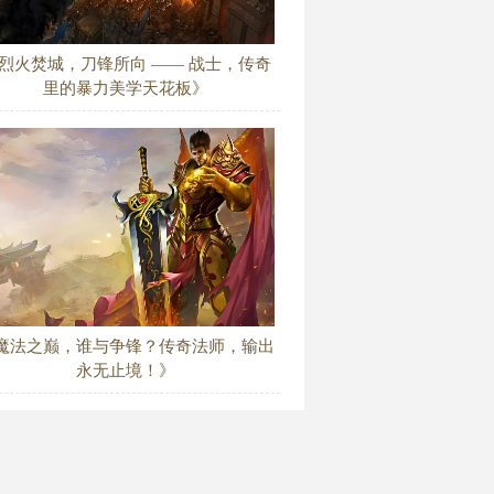
烈火焚城，刀锋所向 —— 战士，传奇
里的暴力美学天花板》
魔法之巅，谁与争锋？传奇法师，输出
永无止境！》