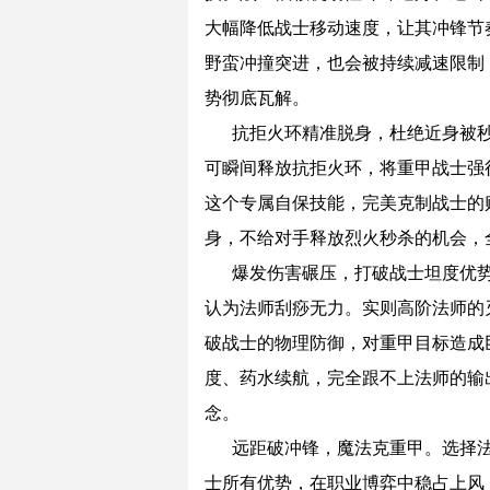
大幅降低战士移动速度，让其冲锋节
野蛮冲撞突进，也会被持续减速限制
势彻底瓦解。
抗拒火环精准脱身，杜绝近身被
可瞬间释放抗拒火环，将重甲战士强
这个专属自保技能，完美克制战士的
身，不给对手释放烈火秒杀的机会，
爆发伤害碾压，打破战士坦度优
认为法师刮痧无力。实则高阶法师的
破战士的物理防御，对重甲目标造成
度、药水续航，完全跟不上法师的输
念。
远距破冲锋，魔法克重甲。选择
士所有优势，在职业博弈中稳占上风