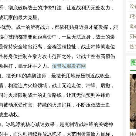
术
没
系，彻底破解战士的冲锋打法，让近战利刃无处发力，
玛
战玩家的最大克星。
道
心优势。战士的所有战力，都依托贴身近身才能发挥，烈
刃
核心技能都需要近距离命中，一旦无法近身，战士的爆
是保持安全输出距离，全程远程拉扯，战士冲锋就走位
热
终将身位控制在敌方攻击范围之外。让战士空有高额伤
动挨打，毫无还手之力。
传奇私服发布网
。擅长PK的高阶法师，最擅长用地形压制近战职业。
墙，构建连片火焰领域，战士无论走位、冲锋、后撤，
同时火墙限制战士的走位路线，让其无法预判冲锋角
内被动承受伤害。持续的火焰消耗，不断压低战士血
战主动权。
力。冰咆哮的核心减速效果，是克制近战冲锋的关键神
对手，而法师持续释放冰咆哮，大范围覆盖敌方目标，
纯