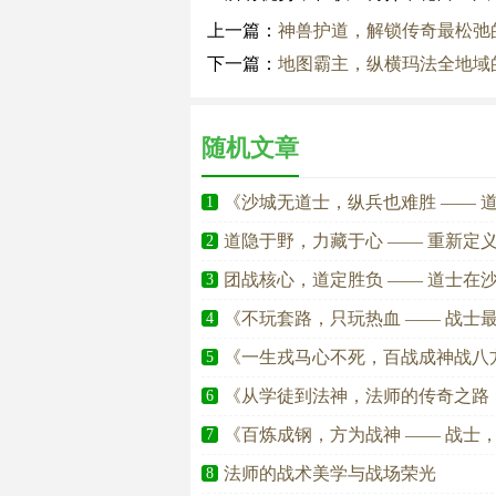
上一篇：
神兽护道，解锁传奇最松弛
下一篇：
地图霸主，纵横玛法全地域
随机文章
《沙城无道士，纵兵也难胜 —— 
1
道隐于野，力藏于心 —— 重新定
2
团战核心，道定胜负 —— 道士在
3
《不玩套路，只玩热血 —— 战士
4
《一生戎马心不死，百战成神战八
5
《从学徒到法神，法师的传奇之路
6
《百炼成钢，方为战神 —— 战士
7
法师的战术美学与战场荣光
8