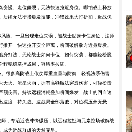
奏变慢、走位僵硬，无法快速拉近身位。哪怕战士释放
，后续无法衔接爆发技能，冲锋效果大打折扣，近战优
秒风险。一旦出现走位失误，被战士贴身卡住身位，法师
行推开，快速拉开安全距离，瞬间破解敌方近身爆发。
贴身打法，无论战士如何卡位、如何突袭，都能轻松脱
全程稳稳掌控战局，容错率拉满。
势。很多高防战士依仗厚重血量与防御，轻视法系伤害，
灭天火、流星火雨，拥有高额魔法穿透伤害，可轻松击
巨额伤害。持续远程消耗叠加瞬间爆发，战士的回血速
出速度，持久战、速战局全部落败，对位碾压毫无悬
法师，专治近战冲锋碾压，以远程拉扯与元素控场破解战
，成为近战群雄的天然克星。