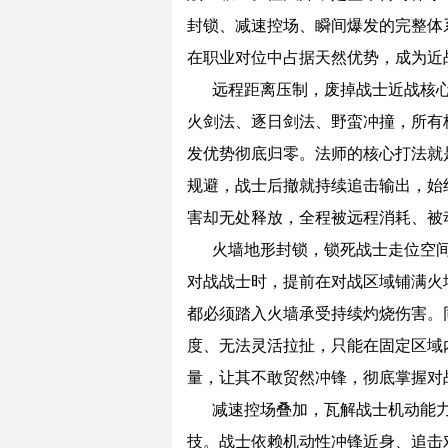
封锁、减速控场、瞬间爆发的完整体
在职业对位中占据天然优势，成为近
远程距离压制，废掉战士近战核
火剑法、逐日剑法、野蛮冲撞，所有
发优势彻底归零。法师的核心打法就
规避，战士后撤就持续追击输出，始
害却无处释放，全程被远程消耗、被
火墙地形封锁，锁死战士走位空间
对战战士时，提前在对战区域铺满火
都必须踏入火墙承受持续灼烧伤害。
度、无法灵活拉扯，只能在固定区域
量，让其不敢贸然冲锋，彻底掌握对
减速控场叠加，瓦解战士机动能
技。战士依赖机动性冲锋近身、追击