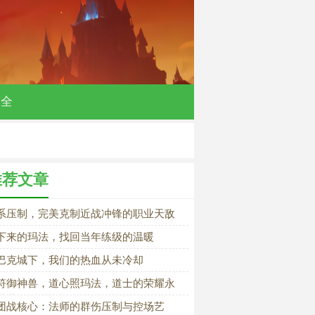
大全
推荐文章
系压制，完美克制近战冲锋的职业天敌
下来的玛法，找回当年练级的温暖
巴克城下，我们的热血从未冷却
符御神兽，道心照玛法，道士的荣耀永
落幕
团战核心：法师的群伤压制与控场艺