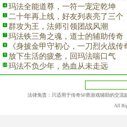
传奇荣耀》
玛法全能道尊，一符一宠定乾坤
4
二十年再上线，好友列表亮了三个
5
群攻为王，法师引领团战风潮
6
玛法铁三角之魂，道士的辅助传奇
7
《身披金甲守初心，一刀烈火战传
8
放下生活的疲惫，回玛法喘口气
9
玛法不负少年，热血从未走远
10
法律免责：只适用于传奇SF类游戏辅助的交流
All R