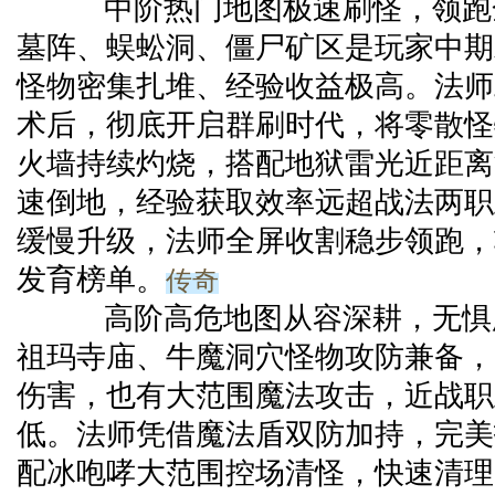
中阶热门地图极速刷怪，领跑
墓阵、蜈蚣洞、僵尸矿区是玩家中期
怪物密集扎堆、经验收益极高。法师
术后，彻底开启群刷时代，将零散怪
火墙持续灼烧，搭配地狱雷光近距离
速倒地，经验获取效率远超战法两职
缓慢升级，法师全屏收割稳步领跑，
传奇
发育榜单。
高阶高危地图从容深耕，无惧
祖玛寺庙、牛魔洞穴怪物攻防兼备，
伤害，也有大范围魔法攻击，近战职
低。法师凭借魔法盾双防加持，完美
配冰咆哮大范围控场清怪，快速清理