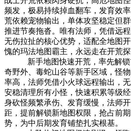
战士开荒依赖肉身硬抗，高危地图怪
频发，极易持续掉血翻车，发育效率
荒依赖宠物输出，单体攻坚稳定但群
推进节奏拖沓。唯有法师，凭借远程
无伤拉扯的核心优势，适配全地图开
愧的玛法地图霸主，永远走在开荒探
新手地图快速开荒，率先解锁
奇野外、毒蛇山谷等新手区域，怪物
率高，法师凭借小火球远程输出，无
安稳清理所有小怪，快速积累等级经
身砍怪频繁承伤、发育缓慢，法师开
距，提前解锁新地图权限，抢占前期
势，为中后期发育铺垫扎实根基。