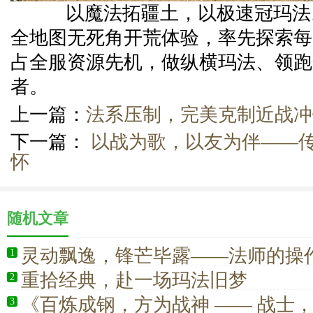
以魔法拓疆土，以极速冠玛法
全地图无死角开荒体验，率先探索每
占全服资源先机，做纵横玛法、领跑
者。
上一篇：
法系压制，完美克制近战冲
下一篇：
以战为歌，以友为伴——
怀
随机文章
灵动飘逸，锋芒毕露——法师的操
1
血信仰
重拾经典，赴一场玛法旧梦
2
《百炼成钢，方为战神 —— 战士
3