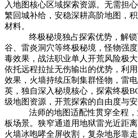
入地图核心区域探索资源。无需担心
繁回城补给，安稳深耕高阶地图，积
材料。
终极秘境独占探索优势，解锁
谷、雷炎洞穴等终极秘境，怪物强度
毒效果，战法职业单人开荒风险极大
依托远程拉扯无伤输出的优势，利用
效果，火墙持续压制集群怪物，雷电
英，独自深入秘境核心，探索终极BO
级地图资源，开荒探索的自由度与安
法师的地图适配性贯穿全程，
板场景。狭窄通道用地狱雷光近距离
火墙冰咆哮全屏收割，复杂地形靠走