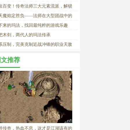
传承
法百变！传奇法师三大元素流派，解锁
元竞技乐趣
天魔焰定胜负——法师在大型团战中的
宰地位
下来的玛法，找回最纯粹的游戏乐趣
把木剑，两代人的玛法传承
系压制，完美克制近战冲锋的职业天敌
图文推荐
粹传奇，热血不息，这才是江湖该有的