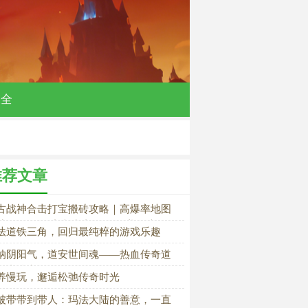
大全
推荐文章
古战神合击打宝搬砖攻略｜高爆率地图
荐、BOSS刷新机制与散人稳赚玩法
法道铁三角，回归最纯粹的游戏乐趣
纳阴阳气，道安世间魂——热血传奇道
医者侠义录
养慢玩，邂逅松弛传奇时光
被带带到带人：玛法大陆的善意，一直