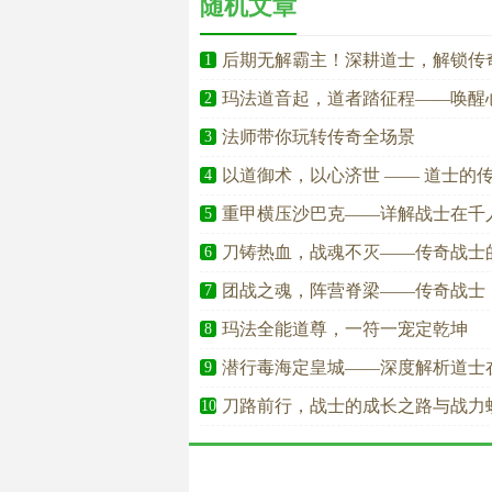
随机文章
后期无解霸主！深耕道士，解锁传
1
玛法道音起，道者踏征程——唤醒
2
法师带你玩转传奇全场景
3
以道御术，以心济世 —— 道士的
4
重甲横压沙巴克——详解战士在千
5
刀铸热血，战魂不灭——传奇战士
6
团战之魂，阵营脊梁——传奇战士
7
玛法全能道尊，一符一宠定乾坤
8
潜行毒海定皇城——深度解析道士
9
刀路前行，战士的成长之路与战力
10