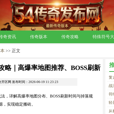
传奇资讯
传奇版本
传奇攻略
特殊符号
版本
>> 正文
攻略｜高爆率地图推荐、BOSS刷新
复
与散人稳赚玩法
奇开区网
发布时间：2026-06-19 11:23:23
推
战
符
法，详解高爆率地图分布、BOSS刷新时间与掉落规
士
轻
源，实现稳定搬砖。
从