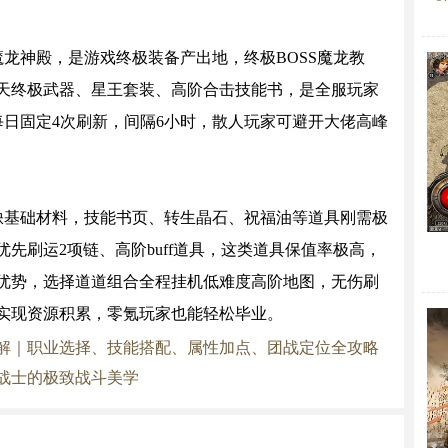
龙神殿，是游戏终极装备产出地，终极BOSS魔龙教
天终极武器、星王套装、高阶合击技能书，是全服玩家
每日固定4次刷新，间隔6小时，散人玩家可避开大佬高峰
缺基础材料，技能书页、转生晶石、祝福油等道具刚需极
先刷运2项链、高阶buff道具，这类道具保值率极高，
优势，选择道道组合全程挂机低难度高阶地图，无伤刷
实现资源积累，零氪玩家也能轻松毕业。
解｜职业选择、技能搭配、属性加点、团战定位全攻略
战士的极致战斗美学