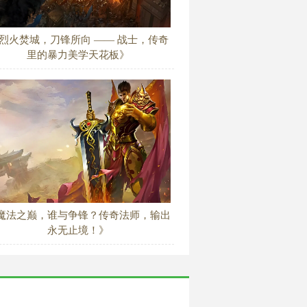
烈火焚城，刀锋所向 —— 战士，传奇
里的暴力美学天花板》
魔法之巅，谁与争锋？传奇法师，输出
永无止境！》