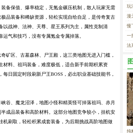
在
玩
，装备保值、爆率稳定，无氪金碾压机制，散人玩家无需
多
漫
获取极品装备和稀缺资源，轻松实现自给自足，是传奇复古
主
慢
备以战神、法神、天尊、星王系列为主，属性克制清
一
靠运气和技巧，没有专属氪金专属掉落。
法
比奇矿区、古墓森林、尸王殿，这三类地图无进入门槛，
生材料、祖玛装备，难度极低，适合新手前期积累资
，每日固定时段刷新尸王BOSS，必出职业基础技能书，
月峡谷、魔龙沼泽，地图小怪和精英怪可掉落祖玛、赤月
系列半成品装备和高阶材料。这部分地图竞争较小，挂机安
挂机刷取，轻松积累成套装备，为后期挑战高阶地图做
纯