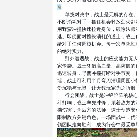
奇
单挑对决中，战士是无解的存在
不断消耗对手，抓住机会释放烈火剑
用野蛮冲撞快速拉近身位，破除法师
逃。即便面对擅长消耗的道士，战士
给对手任何周旋机会。每一次单挑胜
的绝对实力。
野外遭遇战，战士的应变能力无
家偷袭。战士凭借高血量、高防御的
迅速转身，野蛮冲撞打断对手节奏，
堵，战士可利用半月弯刀清理周围小
份沉稳与无畏，让无数玩家为之折服
行会团战，战士是冲锋陷阵的核
斗打响，战士率先冲锋，顶着敌方的
挡伤害，为后方的法师、道士创造安
限制敌方关键角色。一场团战中，优
领团队走向胜利，成为行会中最受尊