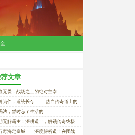
大全
推荐文章
血无畏，战场之上的绝对主宰
兽为伴，道统长存 —— 热血传奇道士的
朽传奇
玛法，暂时忘了生活的
期无解霸主！深耕道士，解锁传奇终极
力上限
行毒海定皇城——深度解析道士在团战