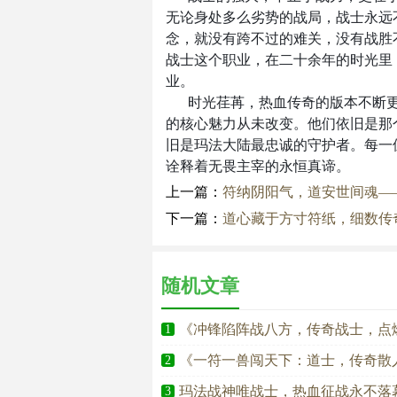
无论身处多么劣势的战局，战士永远
念，就没有跨不过的难关，没有战胜
战士这个职业，在二十余年的时光里
业。
时光荏苒，热血传奇的版本不断
的核心魅力从未改变。他们依旧是那
旧是玛法大陆最忠诚的守护者。每一
诠释着无畏主宰的永恒真谛。
上一篇：
符纳阴阳气，道安世间魂—
下一篇：
道心藏于方寸符纸，细数传
随机文章
《冲锋陷阵战八方，传奇战士，点
1
《一符一兽闯天下：道士，传奇散
2
玛法战神唯战士，热血征战永不落
3