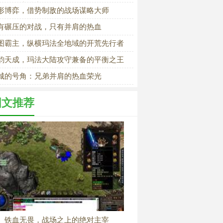
的隐形统治力
形博弈，借势制敌的战场谋略大师
有碾压的对战，只有并肩的热血
图霸主，纵横玛法全地域的开荒先行者
韵天成，玛法大陆攻守兼备的平衡之王
城的号角：兄弟并肩的热血荣光
图文推荐
铁血无畏，战场之上的绝对主宰