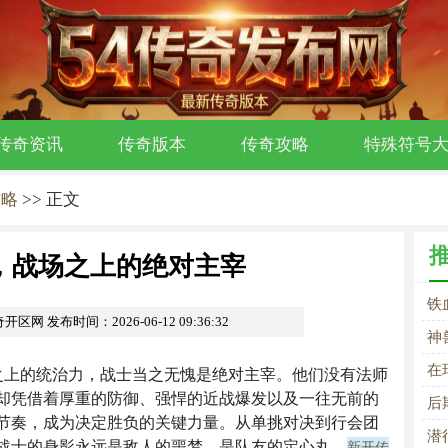
传奇资讯
传奇版本
传奇攻略
特殊符号
攻略
>> 正文
，战场之上的绝对主宰
铁
奇开区网
发布时间：2026-06-12 09:36:32
神
不
在
之上的统治力，战士当之无愧是绝对主宰。他们没有法师
却凭借着厚重的防御、强悍的近战爆发以及一往无前的
后
节奏，成为决定胜负的关键力量。从单挑对决到行会团
战
潜
战士的身影永远是敌人的噩梦，是队友的定心丸。
新开传