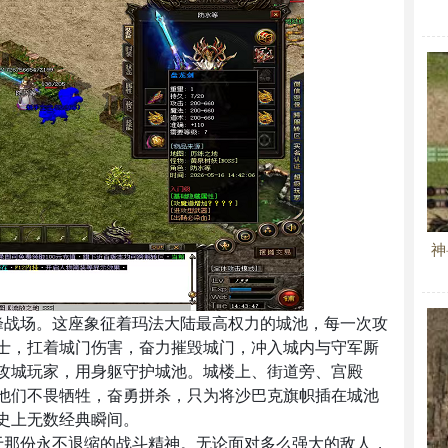
神
峰战场。这座象征着玛法大陆最高权力的城池，每一次攻
士，扛着城门伤害，奋力摧毁城门，冲入城内与守军厮
攻城玩家，用身躯守护城池。城楼上、街道旁、宫殿
他们不畏牺牲，奋勇拼杀，只为将沙巴克旗帜插在城池
史上无数经典瞬间。
于那份永不退缩的战斗精神。无论面对多么强大的敌人，