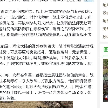
中
地
。面对同职业的对抗，战士凭借精准的跑位与刺杀剑术，
没
法，一击定胜负。对阵法师时，战士不惧远程攻击，利
地
的魔法盾，再以刺杀与烈火衔接，让脆弱的法师无处可
也能凭借高防御扛住毒符伤害，近身之后强势压制，不
道
利，都是战士操作与战力的完美体现，彰显着近战王者
沙
人能及。玛法大陆的野外危机四伏，随时可能遭遇敌对玩
优势，可从容应对突发战斗。遭遇偷袭时，无需慌乱，
反手便是烈火剑法，瞬间扭转战局。面对多名敌人围
怪，同时找准时机突围，或坚守阵地等待队友支援，那
。
心。每一次行会争霸，都是战士展现团队价值的舞台。战
法术与毒符，杀入敌阵，打乱敌方阵型。他们用身躯抵
全的输出环境；用烈火剑法收割残血敌人，用野蛮冲撞
秀的战士能以一敌十，凭借一己之力带动全场节奏，带
敬的英雄。