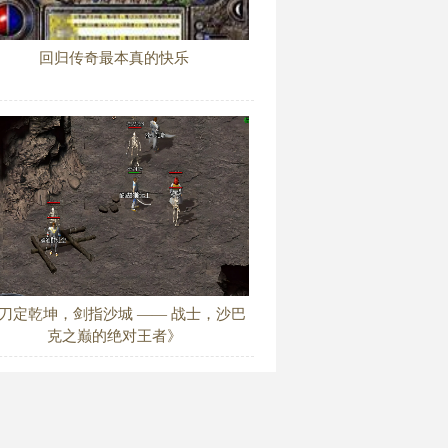
回归传奇最本真的快乐
刀定乾坤，剑指沙城 —— 战士，沙巴
克之巅的绝对王者》