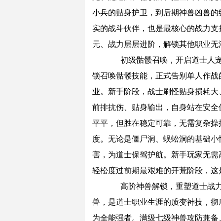
小兵的贴身护卫，到后期神兽凶兽的
实的战斗伙伴，也是最核心的战力支
元、战力层层进阶，解锁其他职业无
初级骷髅召唤，开启道士人宠
锁召唤骷髅技能，正式告别单人作战
业。新手阶段，战士刷怪贴身损耗大
前排抗伤、贴身输出，自身站在安全
平平，但胜在稳定可靠，无需复杂操
度。无论是僵尸洞、蜈蚣洞的基础小
害，为道士保驾护航。新手玩家无需
轻松度过前期最艰难的开荒阶段，这
高阶神兽解锁，重塑道士战力
兽，是道士职业生涯的质变神技，彻
为全能强者。满级七级神兽攻防兼备