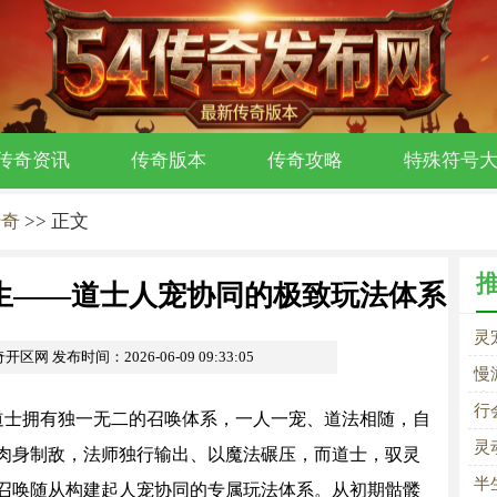
传奇资讯
传奇版本
传奇攻略
特殊符号
传奇
>> 正文
生——道士人宠协同的极致玩法体系
灵
奇开区网
发布时间：2026-06-09 09:33:05
同
慢
快
行
士拥有独一无二的召唤体系，一人一宠、道法相随，自
灵
肉身制敌，法师独行输出、以魔法碾压，而道士，驭灵
半
召唤随从构建起人宠协同的专属玩法体系。从初期骷髅