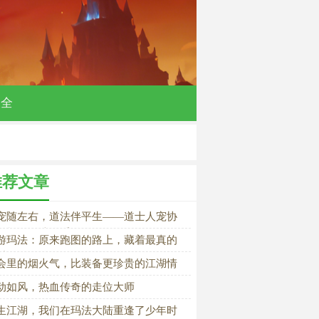
大全
推荐文章
宠随左右，道法伴平生——道士人宠协
的极致玩法体系
游玛法：原来跑图的路上，藏着最真的
乐
会里的烟火气，比装备更珍贵的江湖情
动如风，热血传奇的走位大师
生江湖，我们在玛法大陆重逢了少年时