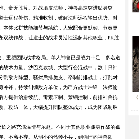
难、毫无胜算。对战脆皮法师，神兽高速突进贴身突
道士远程补伤、精准收割，破解法师远程输出优势。对
，本体比拼技能细节与续航，人宠配合更默契、节奏更
宠双线作战，让道士的战术灵活性远超其他职业，PK胜
，重塑团队战术格局。单人神兽已是战力十足，多名道
的战术力量。沙巴克攻城、大型行会混战中，数十只神
分割敌方阵型、骚扰后排脆皮、牵制前排战士，打乱对
勇冲锋，持续纠缠敌方单位，为己方战士冲锋、法师输
后方提供治愈续航、毒素压制、禁锢控制，前排神兽抗
《
动、攻防一体，大幅提升团队整体战力，成为团战制胜
长之路充满温情与乐趣。不同于其他职业孤身作战的孤
伴、不离不弃。从弱小的骷髅小兵，到强悍的神兽凶