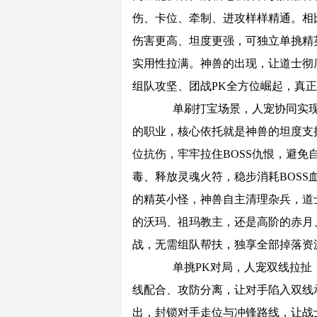
伤、卡位、牵制、进攻样样精通。相
伤害更高、坦度更强，可独立单挑精
实用性拉满。神兽的出现，让道士彻
组队攻坚、团战PK全方位崛起，真
单刷打宝场景，人宠协同实现
的职业，核心依托就是神兽的坦度支
位抗伤，牢牢拉住BOSS仇恨，避
毒、释放灵魂火符，稳步消耗BOSS
的精英小怪，神兽自主清理杂兵，道
的沃玛、祖玛教主，还是高阶的赤月
战，无需组队帮扶，独享全部掉落资
单挑PK对局，人宠双线拉扯，
线配合、攻防分离，让对手陷入双线
出，封锁对手走位与冲锋路线，让战