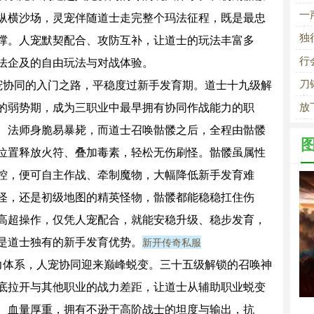
的
一
纵横沙场，灵宠伴随道士走完整个玛法征程，既是最忠
去
独
撑。人宠默契配合、攻防互补，让道士的玩法丰富多
行
法企及的自由玩法与对战体验。
刀
协同的入门之路，平稳度过新手发育期。道士十九级解
之
的弱势期，成为三职业中最早拥有协同作战能力的职
放
、法师身脆易暴毙，而道士召唤骷髅之后，全程由骷髅
位置释放火符、叠加毒素，轻松无伤刷怪。骷髅虽属性
控，便可自主作战、牵制魔物，大幅降低新手发育难
怪，还是初级地图的精英怪物，骷髅都能稳稳扛住伤
高超操作，仅凭人宠配合，就能安稳升级、稳步发育，
新开传奇私服
是道士独有的新手发育优势。
体系，人宠协同迎来巅峰蜕变。三十五级解锁的召唤神
底拉开与其他职业的战力差距，让道士从辅助职业蜕变
、血量厚重，拥有不逊于高阶战士的坦度与输出，抗