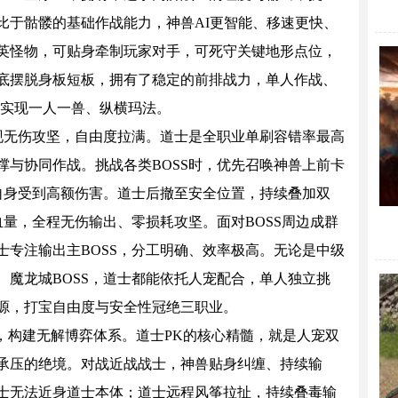
比于骷髅的基础作战能力，神兽AI更智能、移速更快、
英怪物，可贴身牵制玩家对手，可死守关键地形点位，
底摆脱身板短板，拥有了稳定的前排战力，单人作战、
正实现一人一兽、纵横玛法。
无伤攻坚，自由度拉满。道士是全职业单刷容错率最高
撑与协同作战。挑战各类BOSS时，优先召唤神兽上前卡
免自身受到高额伤害。道士后撤至安全位置，持续叠加双
血量，全程无伤输出、零损耗攻坚。面对BOSS周边成群
士专注输出主BOSS，分工明确、效率极高。无论是中级
、魔龙城BOSS，道士都能依托人宠配合，单人独立挑
源，打宝自由度与安全性冠绝三职业。
构建无解博弈体系。道士PK的核心精髓，就是人宠双
承压的绝境。对战近战战士，神兽贴身纠缠、持续输
士无法近身道士本体；道士远程风筝拉扯，持续叠毒输