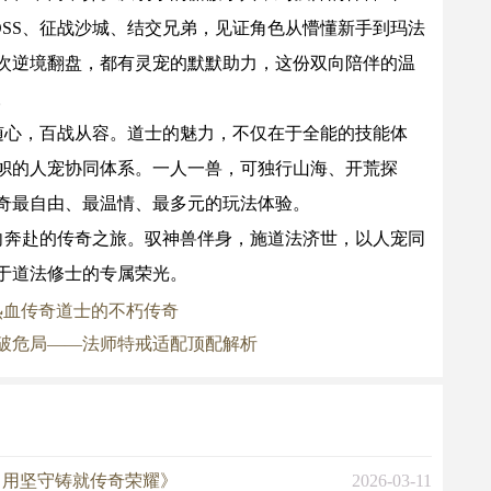
OSS、征战沙城、结交兄弟，见证角色从懵懂新手到玛法
次逆境翻盘，都有灵宠的默默助力，这份双向陪伴的温
。
心，百战从容。道士的魅力，不仅在于全能的技能体
帜的人宠协同体系。一人一兽，可独行山海、开荒探
奇最自由、最温情、最多元的玩法体验。
奔赴的传奇之旅。驭神兽伴身，施道法济世，以人宠同
于道法修士的专属荣光。
热血传奇道士的不朽传奇
破危局——法师特戒适配顶配解析
，用坚守铸就传奇荣耀》
2026-03-11