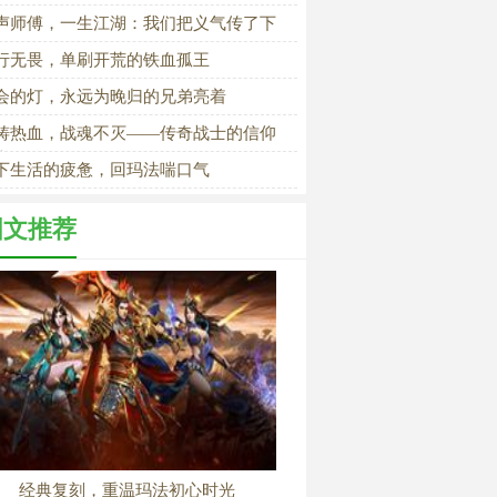
自己
声师傅，一生江湖：我们把义气传了下
行无畏，单刷开荒的铁血孤王
会的灯，永远为晚归的兄弟亮着
铸热血，战魂不灭——传奇战士的信仰
光
下生活的疲惫，回玛法喘口气
图文推荐
经典复刻，重温玛法初心时光