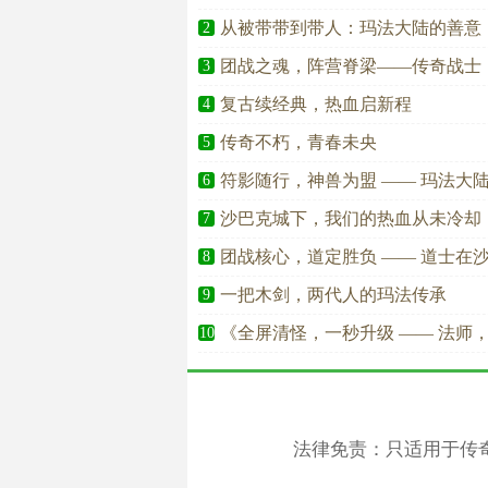
从被带带到带人：玛法大陆的善意
2
团战之魂，阵营脊梁——传奇战士
3
复古续经典，热血启新程
4
传奇不朽，青春未央
5
符影随行，神兽为盟 —— 玛法大
6
沙巴克城下，我们的热血从未冷却
7
团战核心，道定胜负 —— 道士在
8
一把木剑，两代人的玛法传承
9
《全屏清怪，一秒升级 —— 法师
10
法律免责：只适用于传