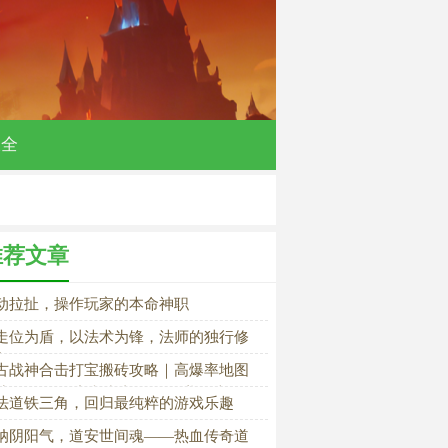
大全
推荐文章
动拉扯，操作玩家的本命神职
走位为盾，以法术为锋，法师的独行修
之路
古战神合击打宝搬砖攻略｜高爆率地图
荐、BOSS刷新机制与散人稳赚玩法
法道铁三角，回归最纯粹的游戏乐趣
纳阴阳气，道安世间魂——热血传奇道