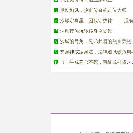
灵动如风，热血传奇的走位大师
5
沙城定盘星，团队守护神 —— 没
6
法师带你玩转传奇全场景
7
沙城的号角：兄弟并肩的热血荣光
8
护身神戒定身法，法神逆风破危局
9
《一生戎马心不死，百战成神战八
10