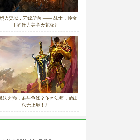
烈火焚城，刀锋所向 —— 战士，传奇
里的暴力美学天花板》
魔法之巅，谁与争锋？传奇法师，输出
永无止境！》