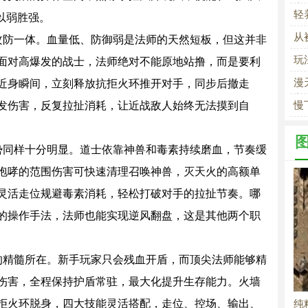
士
轻
以弱胜强。
从
攻防一体。血量低、防御弱是法师的天然短板，但这并非
在
玩
面对高爆发的战士，法师绝对不能原地站撸，而是要利
多
漫
近身瞬间，立刻释放抗拒火环推开对手，同步后撤走
主
发伤害，反复拉扯消耗，让近战敌人始终无法摸到自
慢
势同样十分明显。道士依靠神兽和毒素持续磨血，节奏缓
咆哮的范围伤害可快速清理召唤神兽，灭天火的高额单
灵活走位规避毒素消耗，轻松打破对手的拉扯节奏。哪
的操作手法，法师也能实现逆风翻盘，这是其他两个职
的精髓所在。新手玩家只会残血开盾，而顶尖法师能够精
伤害，全程保持护盾常驻，最大化提升生存能力。火墙
拒火环脱身，四大技能灵活搭配，走位、控场、输出、
纯