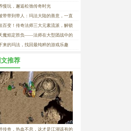
医者侠义录
养慢玩，邂逅松弛传奇时光
被带带到带人：玛法大陆的善意，一直
传承
法百变！传奇法师三大元素流派，解锁
元竞技乐趣
天魔焰定胜负——法师在大型团战中的
宰地位
下来的玛法，找回最纯粹的游戏乐趣
图文推荐
粹传奇，热血不息，这才是江湖该有的