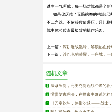
逃生一气呵成，每一场对战都是全新
如果你厌倦了无脑站撸的枯燥玩
不二之选。不依赖数值碾压，只比拼
战中体验传奇最极致的操作乐趣。
上一篇：
深耕近战巅峰，解锁热血传
下一篇：
沙巴克的荣耀：一座城，一
随机文章
法系压制，完美克制近战冲锋的职
1
慢赏复古玛法，在探索中邂逅纯粹
2
《刀定乾坤，剑指沙城 —— 战士
3
玛法藏传奇，热血永不止
4