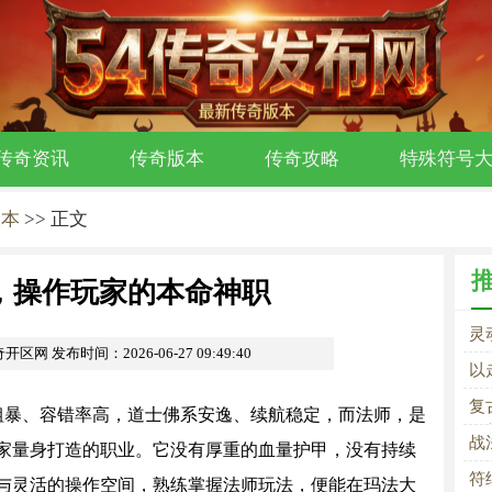
传奇资讯
传奇版本
传奇攻略
特殊符号
版本
>> 正文
，操作玩家的本命神职
灵
奇开区网
发布时间：2026-06-27 09:49:40
以
炼
复
粗暴、容错率高，道士佛系安逸、续航稳定，而法师，是
推
战
家量身打造的职业。它没有厚重的血量护甲，没有持续
符
与灵活的操作空间，熟练掌握法师玩法，便能在玛法大